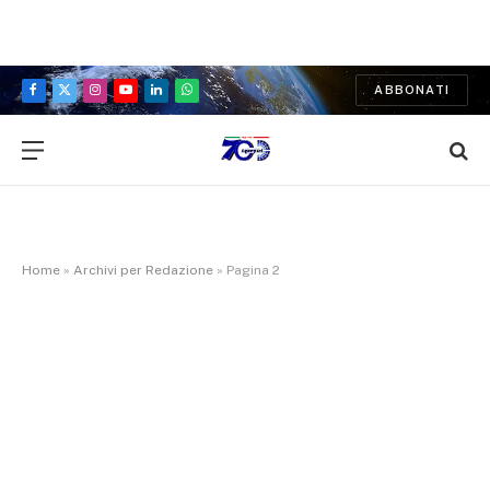
ABBONATI
Facebook
X
Instagram
YouTube
LinkedIn
WhatsApp
(Twitter)
Home
»
Archivi per Redazione
»
Pagina 2