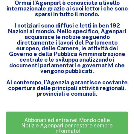
Ormai l’Agenparl è conosciuta a livello
internazionale grazie ai suoi lettori che sono
sparsi in tutto il mondo.
I notiziari sono diffusi e letti in ben 192
Nazioni al mondo. Nello specifico, Agenparl
acquisisce le notizie seguendo
direttamente i lavori del Parlamento
europeo, delle Camere, le attività del
Governo e della Pubblica Amministrazione
centrale e le sviluppa analizzando i
documenti parlamentari e governativi che
vengono pubblicati.
Al contempo, l’Agenzia garantisce costante
copertura delle principali attività regionali,
provinciali e comunali.
Abbonati ed entra nel Mondo delle
Notizie Agenparl per restare sempre
informato!​