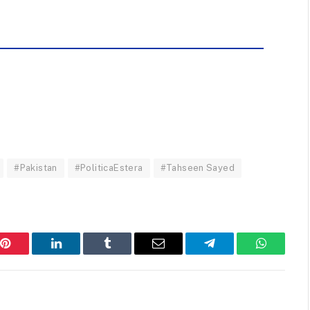
#Pakistan
#PoliticaEstera
#Tahseen Sayed
Pinterest
LinkedIn
Tumblr
Email
Telegram
WhatsAp