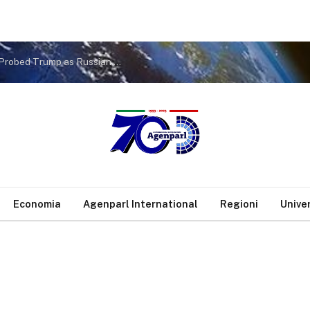
Birth Tourism Ended + Declassified: FBI Secretly Probed Trump as Russian Asset + $2B in New Mining Deals
Economia
Agenparl International
Regioni
Unive