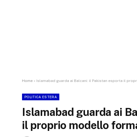
Home
»
Islamabad guarda ai Balcani: il Pakistan esporta il prop
POLITICA ESTERA
Islamabad guarda ai Bal
il proprio modello form