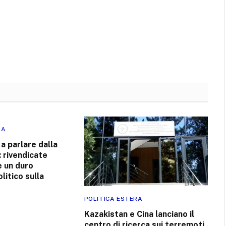
RA
 a parlare dalla
: rivendicate
e un duro
itico sulla
POLITICA ESTERA
Kazakistan e Cina lanciano il
centro di ricerca sui terremoti