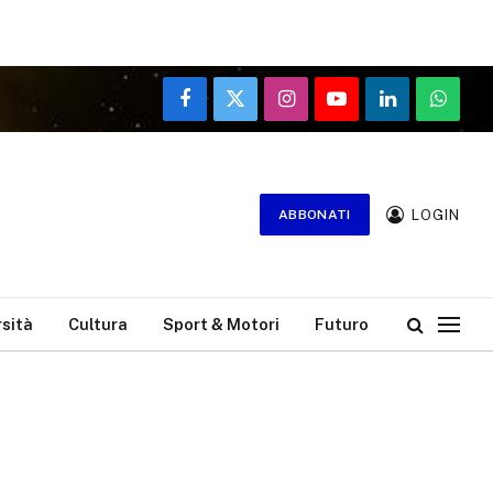
Facebook
X
Instagram
YouTube
LinkedIn
WhatsA
(Twitter)
LOGIN
ABBONATI
rsità
Cultura
Sport & Motori
Futuro