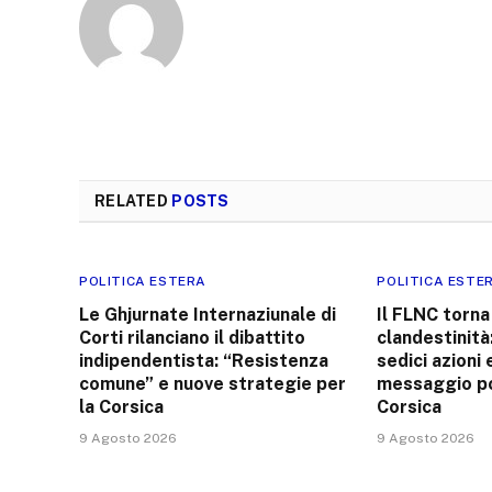
RELATED
POSTS
POLITICA ESTERA
POLITICA ESTE
Le Ghjurnate Internaziunale di
Il FLNC torna
Corti rilanciano il dibattito
clandestinità
indipendentista: “Resistenza
sedici azioni 
comune” e nuove strategie per
messaggio pol
la Corsica
Corsica
9 Agosto 2026
9 Agosto 2026