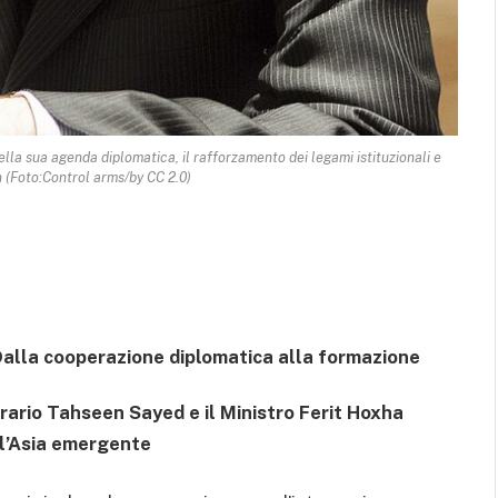
della sua agenda diplomatica, il rafforzamento dei legami istituzionali e
n (Foto:Control arms/by CC 2.0)
alla cooperazione diplomatica alla formazione
orario Tahseen Sayed e il Ministro Ferit Hoxha
e l’Asia emergente