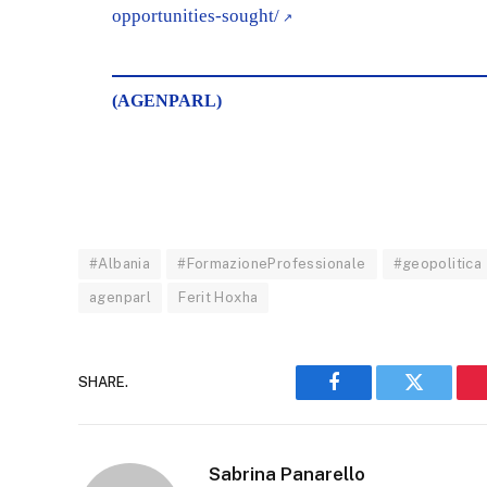
opportunities-sought/
(AGENPARL)
#Albania
#FormazioneProfessionale
#geopolitica
agenparl
Ferit Hoxha
SHARE.
Facebook
Twitter
Sabrina Panarello