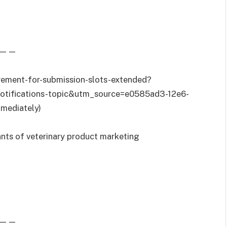
——
rement-for-submission-slots-extended?
tifications-topic&utm_source=e0585ad3-12e6-
ediately)
ants of veterinary product marketing
——