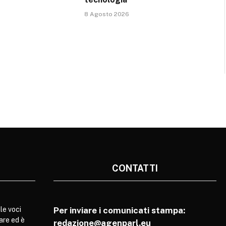
8 Agosto 2026
CONTATTI
le voci
Per inviare i comunicati stampa:
are ed è
redazione@agenparl.eu