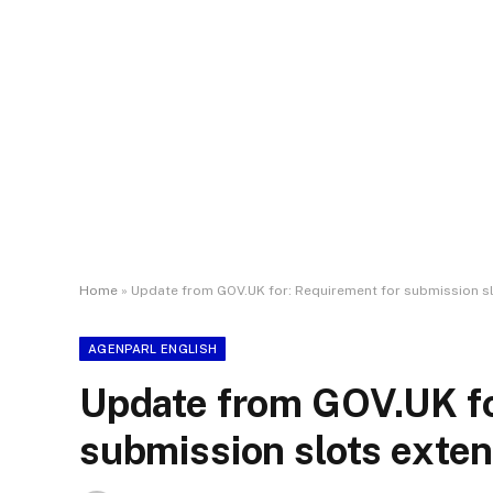
Home
»
Update from GOV.UK for: Requirement for submission s
AGENPARL ENGLISH
Update from GOV.UK fo
submission slots exte