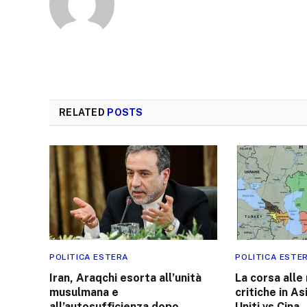
RELATED
POSTS
POLITICA ESTERA
POLITICA ESTE
Iran, Araqchi esorta all’unità
La corsa alle
musulmana e
critiche in As
all’autosufficienza dopo
Uniti vs Cina