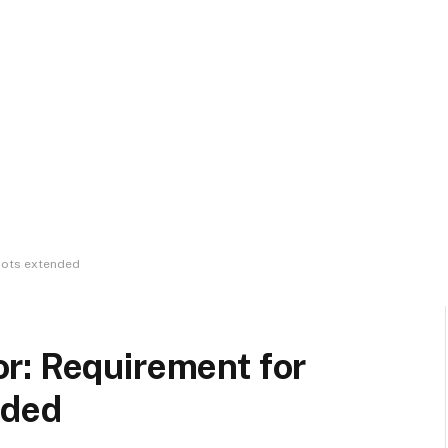
lots extended
r: Requirement for
nded