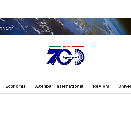
(Con video) MILANO, DE CORATO: «IN VIALE ABRUZZI PER RICORDARE I DIECI CIVILI INNOCENTI UCCISI L’8 AGOSTO 1944. IL COMUNE ROMPA UN SILENZIO DURATO TROPPO A LUNGO E DEDICHI LORO UNA TARGA»
Economia
Agenparl International
Regioni
Unive