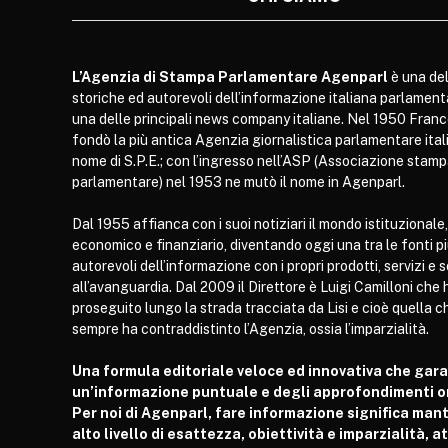
L’Agenzia di Stampa Parlamentare Agenparl
è una del
storiche ed autorevoli dell’informazione italiana parlament
una delle principali news company italiane. Nel 1950 Franc
fondò la più antica Agenzia giornalistica parlamentare itali
nome di S.P.E.; con l’ingresso nell’ASP (Associazione stam
parlamentare) nel 1953 ne mutò il nome in Agenparl.
Dal 1955 affianca con i suoi notiziari il mondo istituzionale,
economico e finanziario, diventando oggi una tra le fonti p
autorevoli dell’informazione con i propri prodotti, servizi e 
all’avanguardia. Dal 2009 il Direttore è Luigi Camilloni che 
proseguito lungo la strada tracciata da Lisi e cioè quella c
sempre ha contraddistinto l’Agenzia, ossia l’imparzialità.
Una formula editoriale veloce ed innovativa che gar
un’informazione puntuale e degli approfondimenti or
Per noi di Agenparl, fare informazione significa man
alto livello di esattezza, obiettività e imparzialità, 