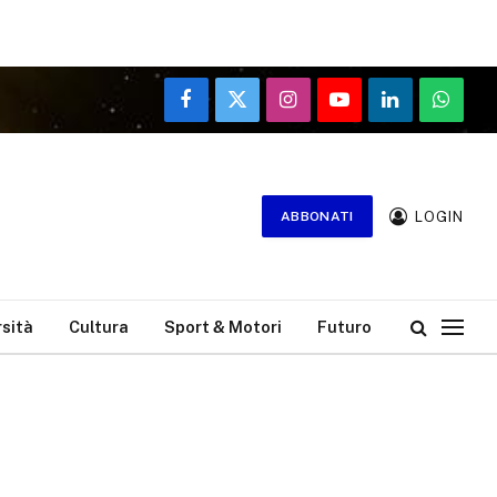
Facebook
X
Instagram
YouTube
LinkedIn
WhatsA
(Twitter)
LOGIN
ABBONATI
rsità
Cultura
Sport & Motori
Futuro