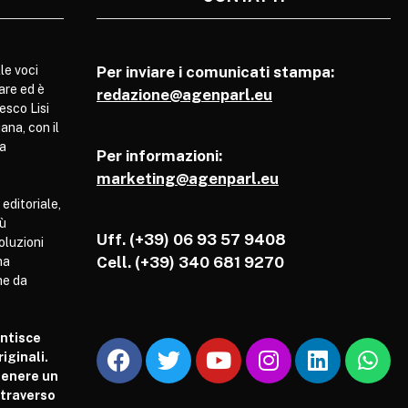
le voci
Per inviare i comunicati stampa:
are ed è
redazione@agenparl.eu
esco Lisi
ana, con il
pa
Per informazioni:
marketing@agenparl.eu
 editoriale,
iù
Uff. (+39) 06 93 57 9408
soluzioni
Cell.
(+39) 340 681 9270
ha
he da
antisce
iginali.
tenere un
attraverso