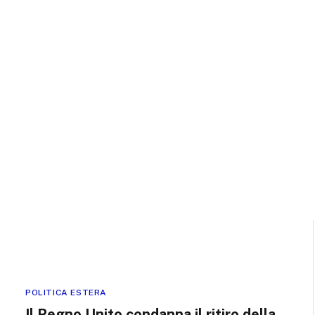
POLITICA ESTERA
Il Regno Unito condanna il ritiro della