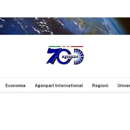
li
Economia
Agenparl International
Regioni
Unive