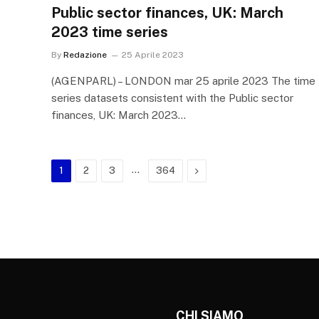
Public sector finances, UK: March
2023 time series
By
Redazione
25 Aprile 2023
(AGENPARL) – LONDON mar 25 aprile 2023 The time
series datasets consistent with the Public sector
finances, UK: March 2023…
…
Next
1
2
3
364
CHI SIAMO