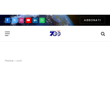
ABBONATI
Facebook
X
Instagram
YouTube
LinkedIn
WhatsApp
(Twitter)
Home
»
unit