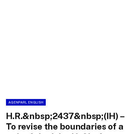
AGENPARL ENGLISH
H.R.&nbsp;2437&nbsp;(IH) –
To revise the boundaries of a