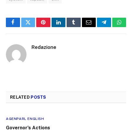
Facebook
Twitter
Pinterest
LinkedIn
Tumblr
Email
Telegram
What
Redazione
RELATED
POSTS
AGENPARL ENGLISH
Governor’s Actions