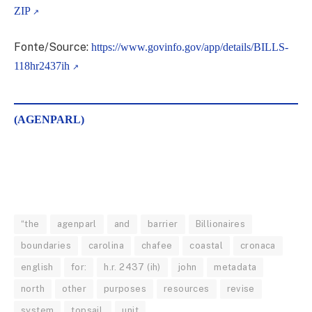
ZIP
Fonte/Source:
https://www.govinfo.gov/app/details/BILLS-
118hr2437ih
(AGENPARL)
“the
agenparl
and
barrier
Billionaires
boundaries
carolina
chafee
coastal
cronaca
english
for:
h.r. 2437 (ih)
john
metadata
north
other
purposes
resources
revise
system
topsail,
unit