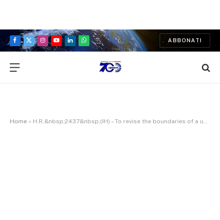
ABBONATI
Facebook
X
Instagram
YouTube
LinkedIn
WhatsApp
(Twitter)
Home
»
H.R.&nbsp;2437&nbsp;(IH) – To revise the boundaries of a unit of the John H. Chafee Coastal Barrier Resources System in Topsail, North Carolina, and for other purposes.