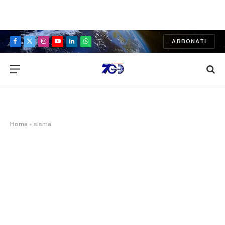
ABBONATI
Facebook
X
Instagram
YouTube
LinkedIn
WhatsApp
(Twitter)
Home
»
sisma