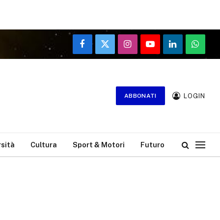
Facebook
X
Instagram
YouTube
LinkedIn
WhatsA
(Twitter)
LOGIN
ABBONATI
rsità
Cultura
Sport & Motori
Futuro