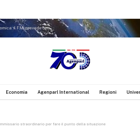
Siria, il ritorno dei rifugiati sostiene la ripresa economica: il FMI prevede una crescita a doppia cifra nel 2026
Economia
Agenparl International
Regioni
Unive
mmissario straordinario per fare il punto della situazione