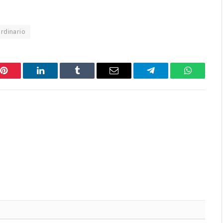
rdinario
Pinterest
LinkedIn
Tumblr
Email
Telegram
WhatsAp