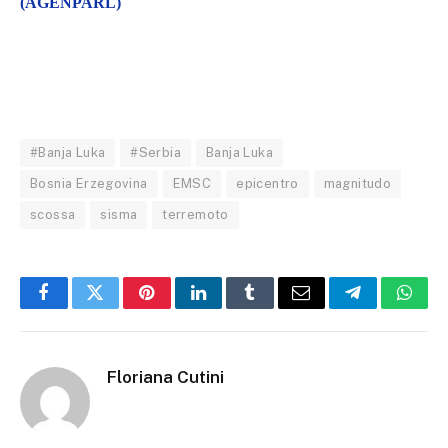
(AGENPARL)
#Banja Luka
#Serbia
Banja Luka
Bosnia Erzegovina
EMSC
epicentro
magnitudo
scossa
sisma
terremoto
Facebook
Twitter
Pinterest
LinkedIn
Tumblr
Email
Telegram
What
Floriana Cutini