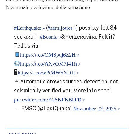
l’eventuale evoluzione della situazione.
(
) possibly felt 34
#Earthquake
#zemljotres
sec ago in
&Herzegovina. Felt it?
#Bosnia
Tell us via:
https://t.co/QMSpuj6Z2H
https://t.co/AXvOM7I4Th
🖥
https://t.co/wPtMW5ND1t
⚠ Automatic crowdsourced detection, not
seismically verified yet. More info soon!
pic.twitter.com/K2SKFNBkPR
— EMSC (@LastQuake)
November 22, 2025