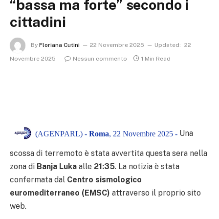
“bassa ma forte” secondo i
cittadini
By
Floriana Cutini
22 Novembre 2025
Updated:
22
Novembre 2025
Nessun commento
1 Min Read
Una
(AGENPARL) -
Roma
, 22 Novembre 2025 -
scossa di terremoto è stata avvertita questa sera nella
zona di
Banja Luka
alle
21:35
. La notizia è stata
confermata dal
Centro sismologico
euromediterraneo (EMSC)
attraverso il proprio sito
web.