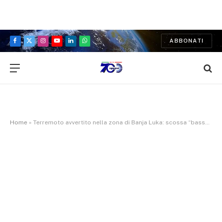
ABBONATI
Facebook
X
Instagram
YouTube
LinkedIn
WhatsApp
(Twitter)
Home
»
Terremoto avvertito nella zona di Banja Luka: scossa “bassa ma forte” secondo i cittadini