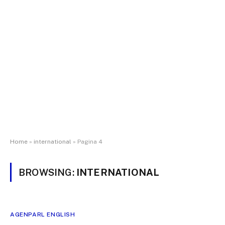
Home
»
international
»
Pagina 4
BROWSING:
INTERNATIONAL
AGENPARL ENGLISH