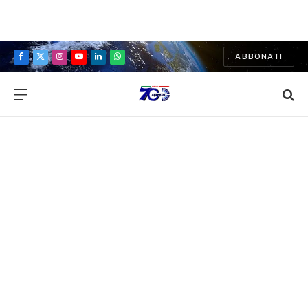
ABBONATI
Facebook
X
Instagram
YouTube
LinkedIn
WhatsApp
(Twitter)