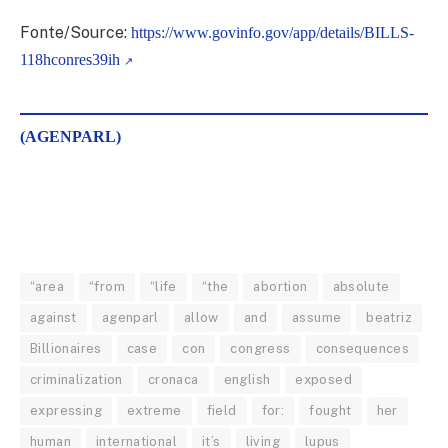
Fonte/Source:
https://www.govinfo.gov/app/details/BILLS-
118hconres39ih
(AGENPARL)
“area
“from
“life
“the
abortion
absolute
against
agenparl
allow
and
assume
beatriz
Billionaires
case
con
congress
consequences
criminalization
cronaca
english
exposed
expressing
extreme
field
for:
fought
her
human
international
it’s
living
lupus