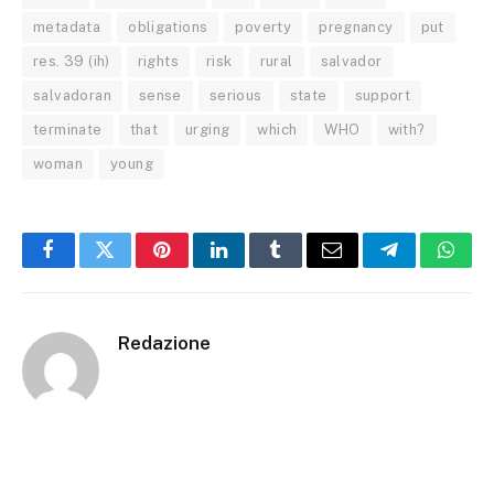
metadata
obligations
poverty
pregnancy
put
res. 39 (ih)
rights
risk
rural
salvador
salvadoran
sense
serious
state
support
terminate
that
urging
which
WHO
with?
woman
young
Facebook
Twitter
Pinterest
LinkedIn
Tumblr
Email
Telegram
What
Redazione