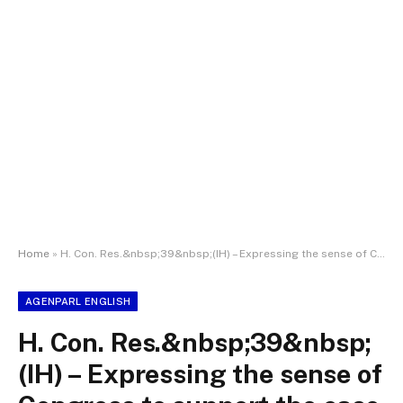
Home
»
H. Con. Res.&nbsp;39&nbsp;(IH) – Expressing the sense of Congress to support the case of Beatriz, a young woman from a rural area of El Salvador, living in extreme poverty and with lupus, who fought for her life against the state to allow her to terminate a pregnancy that put her at risk, which exposed the serious consequences of the absolute criminalization of abortion in El Salvador, and urging the Salvadoran state to assume its international obligations in the field of human rights.
AGENPARL ENGLISH
H. Con. Res.&nbsp;39&nbsp;
(IH) – Expressing the sense of