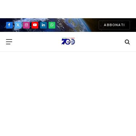
ABBONATI
Facebook
X
Instagram
YouTube
LinkedIn
WhatsApp
(Twitter)