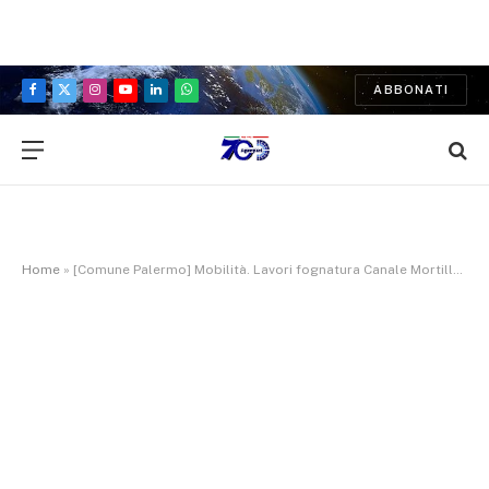
ABBONATI
Facebook
X
Instagram
YouTube
LinkedIn
WhatsApp
(Twitter)
Home
»
[Comune Palermo] Mobilità. Lavori fognatura Canale Mortillaro. Proroga ordinanza