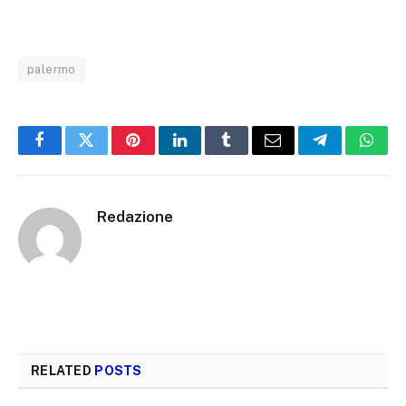
palermo
Facebook
Twitter
Pinterest
LinkedIn
Tumblr
Email
Telegram
What
Redazione
RELATED
POSTS