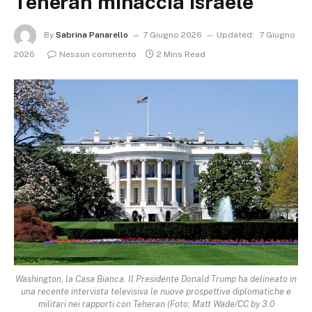
Teheran minaccia Israele
By
Sabrina Panarello
7 Giugno 2026
Updated:
7 Giugno
2026
Nessun commento
2 Mins Read
Washington, la Casa Bianca. Il Presidente Donald Trump ha delineato in
una recente intervista televisiva le nuove prospettive diplomatiche e
militari nei rapporti con Teheran (Foto: Matt Wade/CC by 3.0