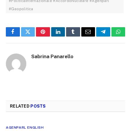
#PoliticaInternazionale #AccordoNucleare #Agenparl
#Geopolitica
Facebook
Twitter
Pinterest
LinkedIn
Tumblr
Email
Telegram
What
Sabrina Panarello
RELATED
POSTS
AGENPARL ENGLISH