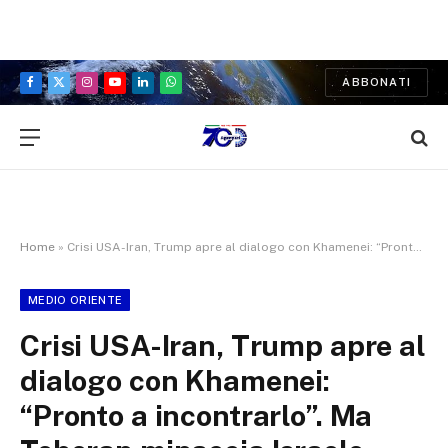
ABBONATI
Facebook
X
Instagram
YouTube
LinkedIn
WhatsApp
(Twitter)
Home
»
Crisi USA-Iran, Trump apre al dialogo con Khamenei: “Pronto a incontrarlo”. Ma Teheran minaccia Israele
MEDIO ORIENTE
Crisi USA-Iran, Trump apre al
dialogo con Khamenei:
“Pronto a incontrarlo”. Ma