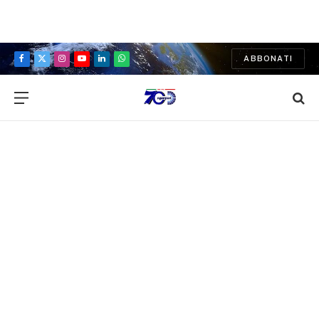
ABBONATI
Facebook
X
Instagram
YouTube
LinkedIn
WhatsApp
(Twitter)