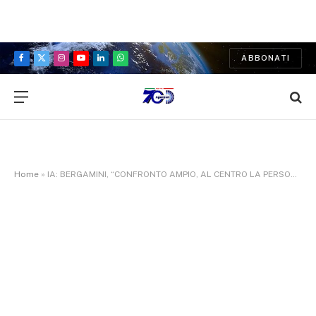
ABBONATI
Facebook
X
Instagram
YouTube
LinkedIn
WhatsApp
(Twitter)
Home
»
IA: BERGAMINI, “CONFRONTO AMPIO, AL CENTRO LA PERSONA