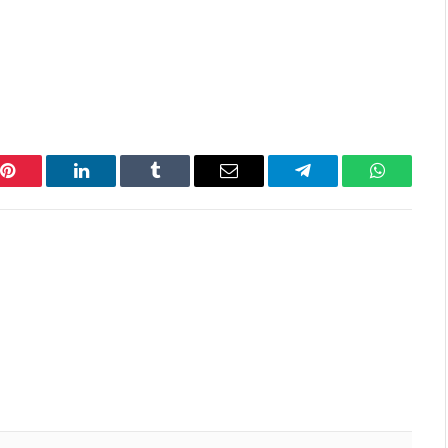
Pinterest
LinkedIn
Tumblr
Email
Telegram
WhatsAp