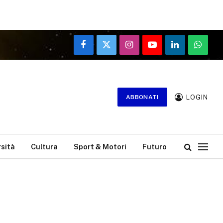
Facebook
X
Instagram
YouTube
LinkedIn
WhatsA
(Twitter)
LOGIN
ABBONATI
rsità
Cultura
Sport & Motori
Futuro