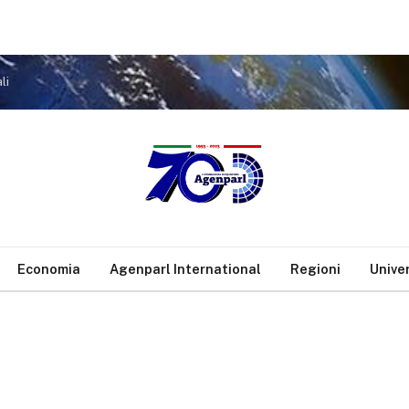
li
Economia
Agenparl International
Regioni
Unive