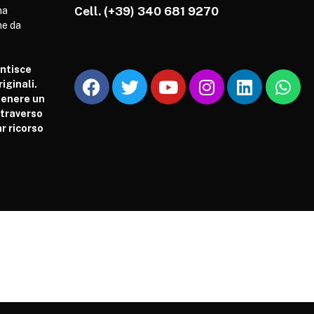
Cell.
(+39) 340 681 9270
ha
he da
antisce
iginali.
tenere un
attraverso
r ricorso