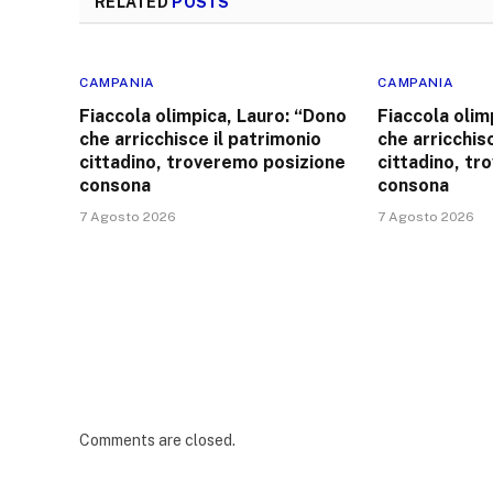
RELATED
POSTS
CAMPANIA
CAMPANIA
Fiaccola olimpica, Lauro: “Dono
Fiaccola olim
che arricchisce il patrimonio
che arricchis
cittadino, troveremo posizione
cittadino, t
consona
consona
7 Agosto 2026
7 Agosto 2026
Comments are closed.