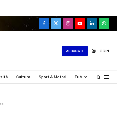
Facebook
X
Instagram
YouTube
LinkedIn
WhatsA
(Twitter)
LOGIN
ABBONATI
rsità
Cultura
Sport & Motori
Futuro
BBB