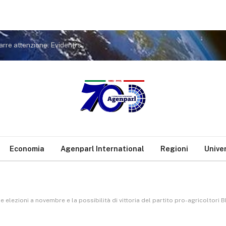
Covid. FdI a Conte: non tiri in ballo Meloni per distrarre attenzione. Evidenti sue responsabilità nella gestione pandemia
Economia
Agenparl International
Regioni
Unive
e elezioni a novembre e la possibilità di vittoria del partito pro-agricoltori 