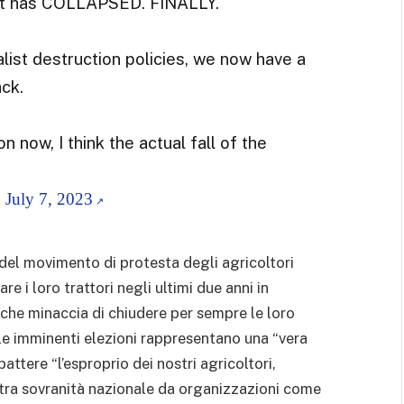
t has COLLAPSED. FINALLY.
list destruction policies, we now have a
ack.
n now, I think the actual fall of the
)
July 7, 2023
del movimento di protesta degli agricoltori
re i loro trattori negli ultimi due anni in
che minaccia di chiudere per sempre le loro
 le imminenti elezioni rappresentano una “vera
battere “l’esproprio dei nostri agricoltori,
stra sovranità nazionale da organizzazioni come