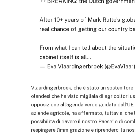
?? BREAKING: the Dutch governmen
After 10+ years of Mark Rutte’s globa
real chance of getting our country b
From what I can tell about the situatio
cabinet itself is all…
— Eva Vlaardingerbroek (@EvaVlaar
Vlaardingerbroek, che è stato un sostenitore 
olandesi che ha visto migliaia di agricoltori usa
opposizione all’agenda verde guidata dall’UE 
aziende agricole, ha affermato, tuttavia, che
possibilità di riavere il nostro Paese” e di com
respingere l’immigrazione e riprenderci la no