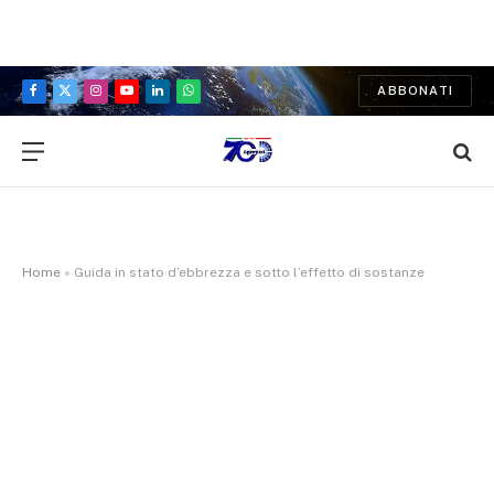
ABBONATI
Facebook
X
Instagram
YouTube
LinkedIn
WhatsApp
(Twitter)
Home
»
Guida in stato d’ebbrezza e sotto l’effetto di sostanze