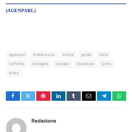
(AGENPARL)
agenparl
d’ebbrezza,
emilia
guida
italia
l’effetto
romagna
sociale
sostanze
sotto
stato
Facebook
Twitter
Pinterest
LinkedIn
Tumblr
Email
Telegram
What
Redazione