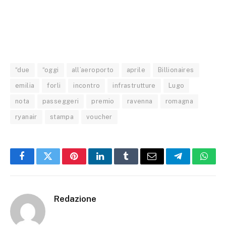
“due
“oggi
all’aeroporto
aprile
Billionaires
emilia
forli
incontro
infrastrutture
Lugo
nota
passeggeri
premio
ravenna
romagna
ryanair
stampa
voucher
Facebook
Twitter
Pinterest
LinkedIn
Tumblr
Email
Telegram
What
Redazione