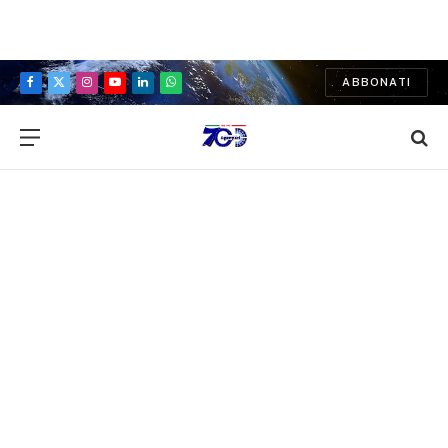
ABBONATI
Facebook
X
Instagram
YouTube
LinkedIn
WhatsApp
(Twitter)