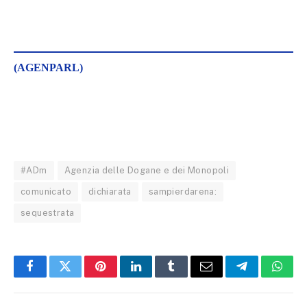
(AGENPARL)
#ADm
Agenzia delle Dogane e dei Monopoli
comunicato
dichiarata
sampierdarena:
sequestrata
Facebook
Twitter
Pinterest
LinkedIn
Tumblr
Email
Telegram
What