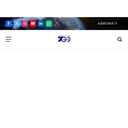
ABBONATI
Facebook
X
Instagram
YouTube
LinkedIn
WhatsApp
(Twitter)