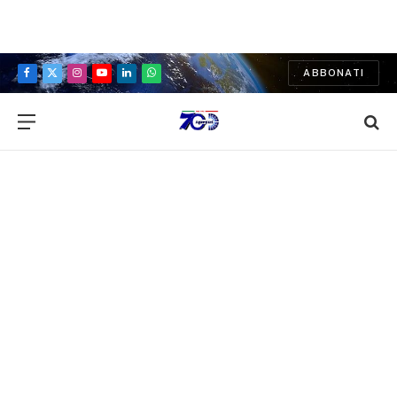
ABBONATI
Facebook
X
Instagram
YouTube
LinkedIn
WhatsApp
(Twitter)