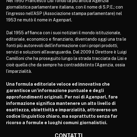
Nel 1950 Francesco Lisi fondò la più antica Agenzia
giornalistica parlamentare italiana, con il nome di S.P.E.; con
l’ingresso nell’ASP (Associazione stampa parlamentare) nel
1953 ne mutò il nome in Agenparl.
Dal 1955 affianca con i suoi notiziari il mondo istituzionale,
editoriale, economico e finanziario, diventando oggi una tra le
fonti più autorevoli dell’informazione con i propri prodotti,
servizi e soluzioni all’avanguardia. Dal 2009 il Direttore è Luigi
Camilloni che ha proseguito lungo la strada tracciata da Lisi e
cioè quella che da sempre ha contraddistinto l’Agenzia, ossia
l’imparzialità.
Una formula editoriale veloce ed innovativa che
garantisce un’informazione puntuale e degli
approfondimenti originali. Per noi di Agenparl, fare
informazione significa mantenere un alto livello di
esattezza, obiettività e imparzialità, attraverso un
codice linguistico chiaro, ma soprattutto senza far
ricorso a formule e luoghi comuni giornalistici.
CONTATTI