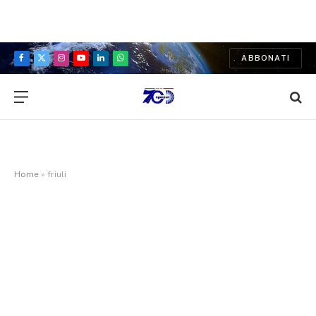
ABBONATI
Facebook
X
Instagram
YouTube
LinkedIn
WhatsApp
(Twitter)
Home
»
friuli