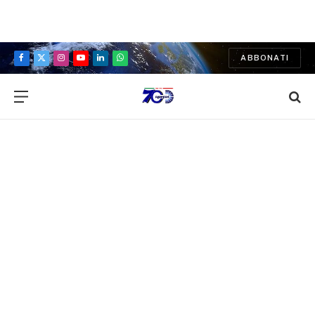
ABBONATI
Facebook
X
Instagram
YouTube
LinkedIn
WhatsApp
(Twitter)