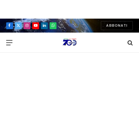
ABBONATI
Facebook
X
Instagram
YouTube
LinkedIn
WhatsApp
(Twitter)