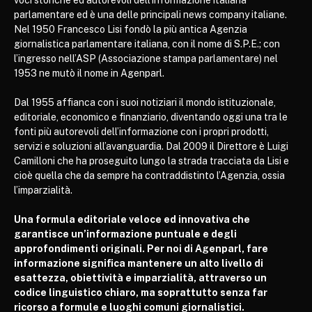
voci storiche ed autorevoli dell’informazione italiana
parlamentare ed è una delle principali news company italiane.
Nel 1950 Francesco Lisi fondò la più antica Agenzia
giornalistica parlamentare italiana, con il nome di S.P.E.; con
l’ingresso nell’ASP (Associazione stampa parlamentare) nel
1953 ne mutò il nome in Agenparl.
Dal 1955 affianca con i suoi notiziari il mondo istituzionale,
editoriale, economico e finanziario, diventando oggi una tra le
fonti più autorevoli dell’informazione con i propri prodotti,
servizi e soluzioni all’avanguardia. Dal 2009 il Direttore è Luigi
Camilloni che ha proseguito lungo la strada tracciata da Lisi e
cioè quella che da sempre ha contraddistinto l’Agenzia, ossia
l’imparzialità.
Una formula editoriale veloce ed innovativa che
garantisce un’informazione puntuale e degli
approfondimenti originali. Per noi di Agenparl, fare
informazione significa mantenere un alto livello di
esattezza, obiettività e imparzialità, attraverso un
codice linguistico chiaro, ma soprattutto senza far
ricorso a formule e luoghi comuni giornalistici.