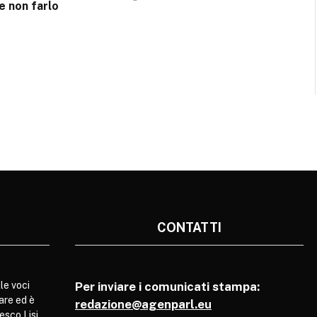
e non farlo
CONTATTI
le voci
Per inviare i comunicati stampa:
are ed è
redazione@agenparl.eu
esco Lisi