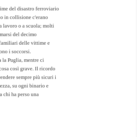
me del disastro ferroviario
no in collisione c'erano
a lavoro o a scuola; molti
simarsi del decimo
amiliari delle vittime e
rono i soccorsi.
a la Puglia, mentre ci
osa così grave. Il ricordo
rendere sempre più sicuri i
rezza, su ogni binario e
 a chi ha perso una