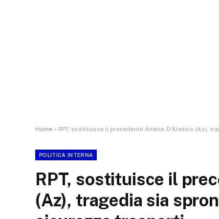
Home
»
RPT, sostituisce il precedente Andria. D’Alessio (Az), t
POLITICA INTERNA
RPT, sostituisce il pre
(Az), tragedia sia spr