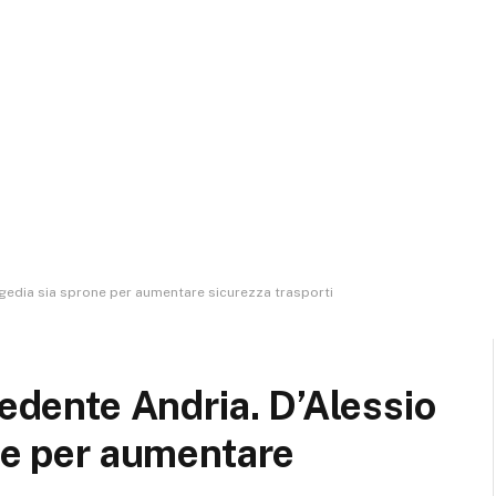
ragedia sia sprone per aumentare sicurezza trasporti
cedente Andria. D’Alessio
one per aumentare