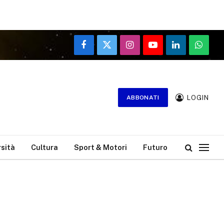
Facebook
X
Instagram
YouTube
LinkedIn
WhatsA
(Twitter)
LOGIN
ABBONATI
rsità
Cultura
Sport & Motori
Futuro