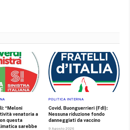
RNA
POLITICA INTERNA
li: “Meloni
Covid. Buonguerrieri (FdI):
tività venatoria a
Nessuna riduzione fondo
on questa
danneggiati da vaccino
imatica sarebbe
9 Agosto 2026