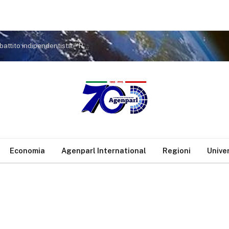
Le Ghjurnate Internaziunale di Corti rilanciano il dibattito indipendentista: “Resistenza comune” e nuove strategie per la Corsica
Economia
Agenparl International
Regioni
Unive