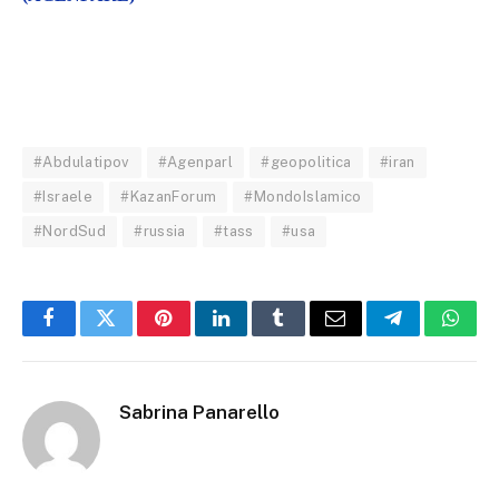
#Abdulatipov
#Agenparl
#geopolitica
#iran
#Israele
#KazanForum
#MondoIslamico
#NordSud
#russia
#tass
#usa
Facebook
Twitter
Pinterest
LinkedIn
Tumblr
Email
Telegram
What
Sabrina Panarello