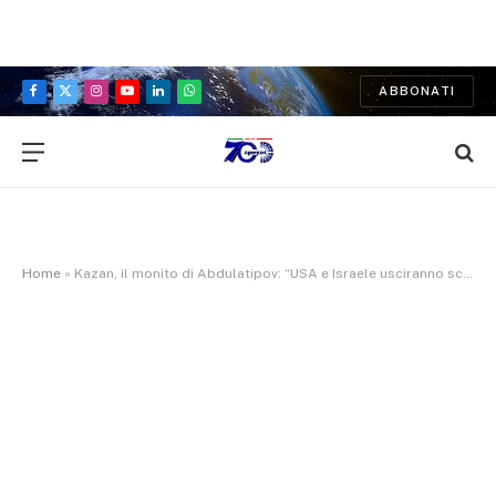
ABBONATI
Facebook
X
Instagram
YouTube
LinkedIn
WhatsApp
(Twitter)
Home
»
Kazan, il monito di Abdulatipov: “USA e Israele usciranno sconfitti dalla crisi con l’Iran”