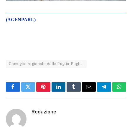
(AGENPARL)
Consiglio regionale della Puglia, Puglia,
Facebook
Twitter
Pinterest
LinkedIn
Tumblr
Email
Telegram
What
Redazione