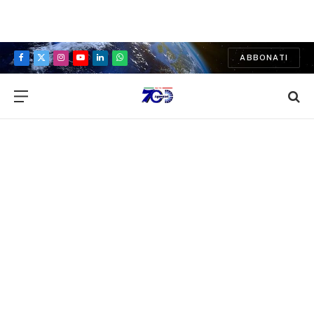
ABBONATI
Facebook
X
Instagram
YouTube
LinkedIn
WhatsApp
(Twitter)