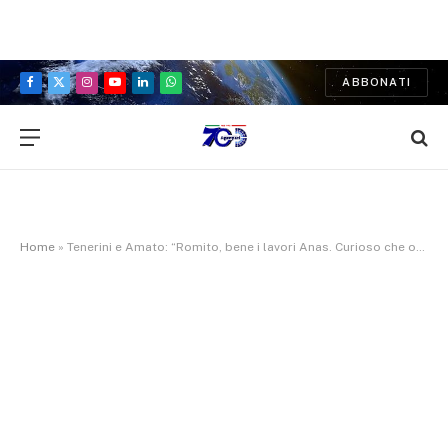
ABBONATI
Facebook
X
Instagram
YouTube
LinkedIn
WhatsApp
(Twitter)
Home
»
Tenerini e Amato: “Romito, bene i lavori Anas. Curioso che oggi il sindaco rivendichi ciò che ieri criticava