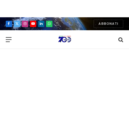
ABBONATI
Facebook
X
Instagram
YouTube
LinkedIn
WhatsApp
(Twitter)