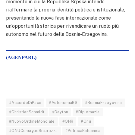
momento in cui la Republika Srpska intende
riaffermare la propria identità politica e istituzionale,
presentando la nuova fase internazionale come
un’opportunità storica per rivendicare un ruolo più
autonomo nel futuro della Bosnia-Erzegovina.
(AGENPARL)
#AccordoDiPace
#AutonomiaRS
#BosniaErzegovina
#ChristianSchmidt
#Dayton
#Diplomazia
#NuovoOrdineMondiale
#OHR
#Onu
#ONUConsiglioSicurezza
#PoliticaBalcanica