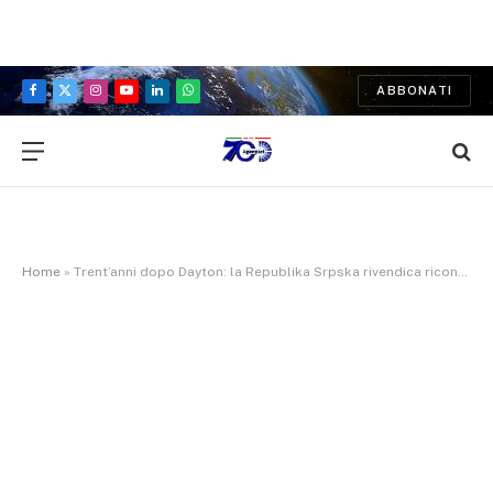
ABBONATI
Facebook
X
Instagram
YouTube
LinkedIn
WhatsApp
(Twitter)
Home
»
Trent’anni dopo Dayton: la Republika Srpska rivendica riconoscimento internazionale e nuova centralità politica