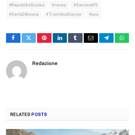
#RepublikaSrpska
#russia
#SanzioniRS
#SerbiDiBosnia
#TrentAnniDayton
#usa
Facebook
Twitter
Pinterest
LinkedIn
Tumblr
Email
Telegram
What
Redazione
RELATED
POSTS