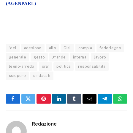
(AGENPARL)
“del
adesione
allo
Cisl
compia
federlegno
generale
gesto
grande
interna
lavoro
legno-arredo
ora’
politica
responsabilita
sciopero
sindacati
Facebook
Twitter
Pinterest
LinkedIn
Tumblr
Email
Telegram
What
Redazione