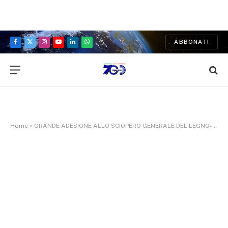
ABBONATI
Facebook
X
Instagram
YouTube
LinkedIn
WhatsApp
(Twitter)
Home
»
GRANDE ADESIONE ALLO SCIOPERO GENERALE DEL LEGNO-ARREDO. SINDACATI: ORA FEDERLEGNO COMPIA UN GESTO DI RESPONSABILITA’