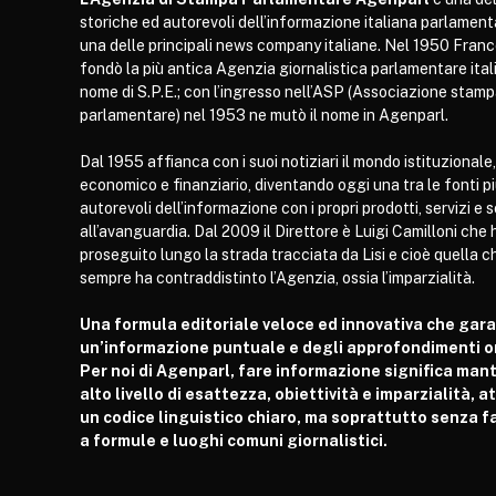
storiche ed autorevoli dell’informazione italiana parlament
una delle principali news company italiane. Nel 1950 Franc
fondò la più antica Agenzia giornalistica parlamentare itali
nome di S.P.E.; con l’ingresso nell’ASP (Associazione stam
parlamentare) nel 1953 ne mutò il nome in Agenparl.
Dal 1955 affianca con i suoi notiziari il mondo istituzionale,
economico e finanziario, diventando oggi una tra le fonti p
autorevoli dell’informazione con i propri prodotti, servizi e 
all’avanguardia. Dal 2009 il Direttore è Luigi Camilloni che 
proseguito lungo la strada tracciata da Lisi e cioè quella c
sempre ha contraddistinto l’Agenzia, ossia l’imparzialità.
Una formula editoriale veloce ed innovativa che gar
un’informazione puntuale e degli approfondimenti or
Per noi di Agenparl, fare informazione significa man
alto livello di esattezza, obiettività e imparzialità, 
un codice linguistico chiaro, ma soprattutto senza fa
a formule e luoghi comuni giornalistici.