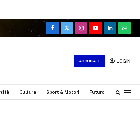
Facebook
X
Instagram
YouTube
LinkedIn
WhatsA
(Twitter)
LOGIN
ABBONATI
rsità
Cultura
Sport & Motori
Futuro