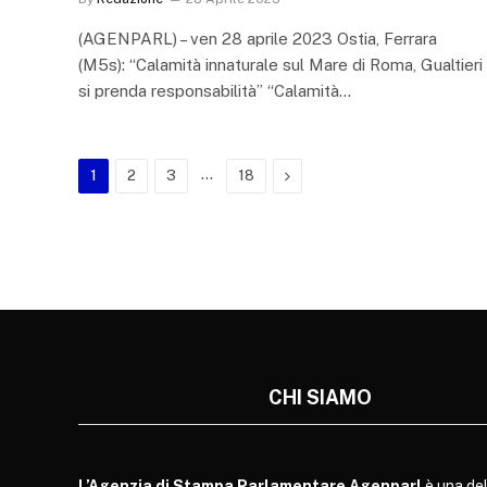
(AGENPARL) – ven 28 aprile 2023 Ostia, Ferrara
(M5s): “Calamità innaturale sul Mare di Roma, Gualtieri
si prenda responsabilità” “Calamità…
…
Next
1
2
3
18
CHI SIAMO
L’Agenzia di Stampa Parlamentare Agenparl
è una del