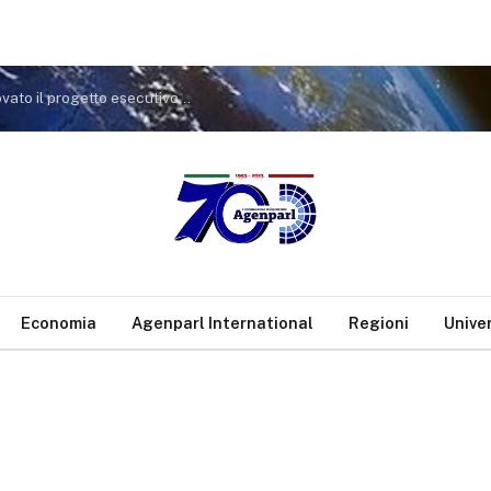
COMUNICATO STAMPA Difesa della costa: approvato il progetto esecutivo da 1,1 milioni di euro. Previsti interventi anche a Rio Martino
Economia
Agenparl International
Regioni
Unive