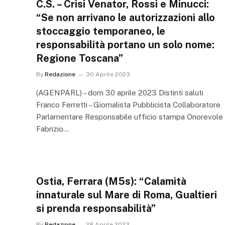
C.S. – Crisi Venator, Rossi e Minucci:
“Se non arrivano le autorizzazioni allo
stoccaggio temporaneo, le
responsabilità portano un solo nome:
Regione Toscana”
By
Redazione
30 Aprile 2023
(AGENPARL) – dom 30 aprile 2023 Distinti saluti
Franco Ferretti – Giornalista Pubblicista Collaboratore
Parlamentare Responsabile ufficio stampa Onorevole
Fabrizio…
Ostia, Ferrara (M5s): “Calamità
innaturale sul Mare di Roma, Gualtieri
si prenda responsabilità”
By
Redazione
28 Aprile 2023