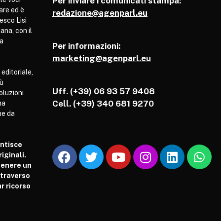
Per inviare i comunicati stampa:
are ed è
redazione@agenparl.eu
esco Lisi
ana, con il
pa
Per informazioni:
marketing@agenparl.eu
 editoriale,
iù
Uff. (+39) 06 93 57 9408
soluzioni
Cell.
(+39) 340 681 9270
ha
he da
antisce
iginali.
tenere un
attraverso
r ricorso