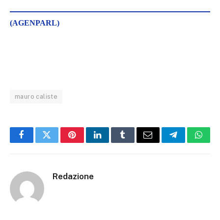
(AGENPARL)
mauro caliste
Facebook
Twitter
Pinterest
LinkedIn
Tumblr
Email
Telegram
What
Redazione