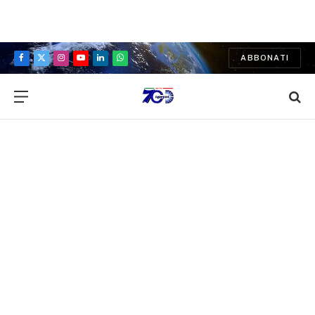
ABBONATI
Facebook
X
Instagram
YouTube
LinkedIn
WhatsApp
(Twitter)