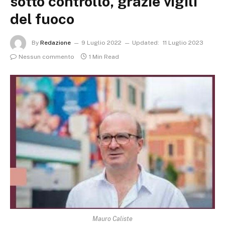
sotto controllo, grazie vigili
del fuoco
By
Redazione
9 Luglio 2022
Updated:
11 Luglio 2023
Nessun commento
1 Min Read
Mauro Caliste