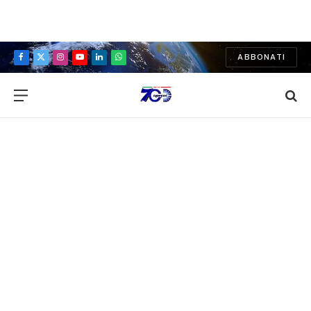
ABBONATI
Facebook
X
Instagram
YouTube
LinkedIn
WhatsApp
(Twitter)