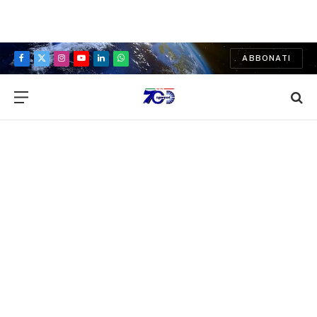
ABBONATI
Facebook
X
Instagram
YouTube
LinkedIn
WhatsApp
(Twitter)