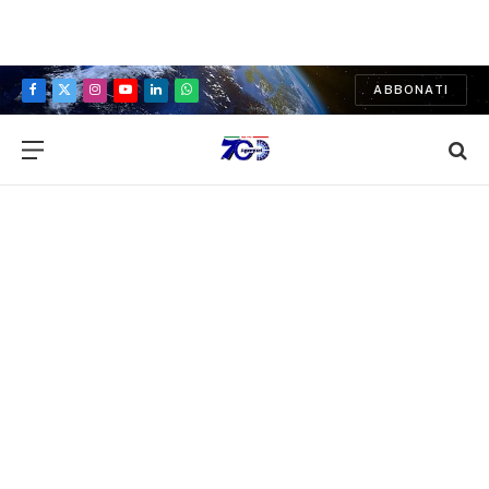
ABBONATI
Facebook
X
Instagram
YouTube
LinkedIn
WhatsApp
(Twitter)