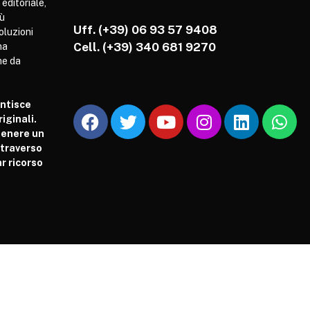
 editoriale,
iù
Uff. (+39) 06 93 57 9408
soluzioni
Cell.
(+39) 340 681 9270
ha
he da
antisce
iginali.
tenere un
attraverso
r ricorso