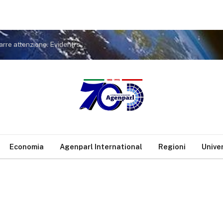
Covid. FdI a Conte: non tiri in ballo Meloni per distrarre attenzione. Evidenti sue responsabilità nella gestione pandemia
Economia
Agenparl International
Regioni
Unive