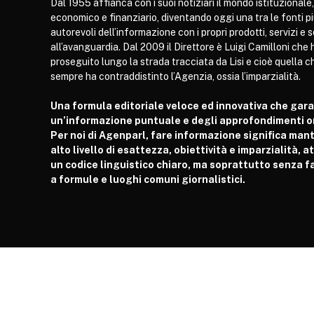
Dal 1955 affianca con i suoi notiziari il mondo istituzionale,
economico e finanziario, diventando oggi una tra le fonti p
autorevoli dell’informazione con i propri prodotti, servizi e 
all’avanguardia. Dal 2009 il Direttore è Luigi Camilloni che 
proseguito lungo la strada tracciata da Lisi e cioè quella c
sempre ha contraddistinto l’Agenzia, ossia l’imparzialità.
Una formula editoriale veloce ed innovativa che gar
un’informazione puntuale e degli approfondimenti or
Per noi di Agenparl, fare informazione significa man
alto livello di esattezza, obiettività e imparzialità, 
un codice linguistico chiaro, ma soprattutto senza fa
a formule e luoghi comuni giornalistici.