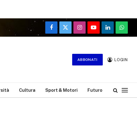
Facebook
X
Instagram
YouTube
LinkedIn
WhatsA
(Twitter)
LOGIN
ABBONATI
rsità
Cultura
Sport & Motori
Futuro