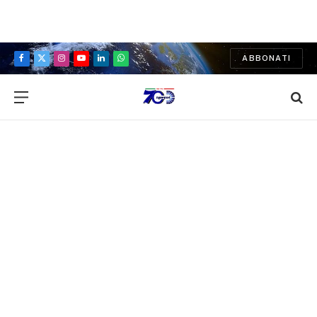
ABBONATI
Facebook
X
Instagram
YouTube
LinkedIn
WhatsApp
(Twitter)