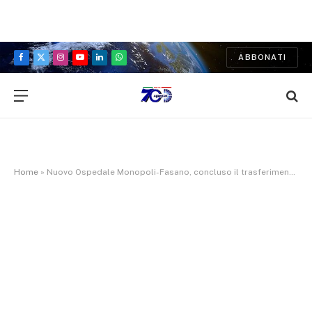
ABBONATI
Facebook
X
Instagram
YouTube
LinkedIn
WhatsApp
(Twitter)
Home
»
Nuovo Ospedale Monopoli-Fasano, concluso il trasferimento dei pazienti dal vecchio San Giacomo