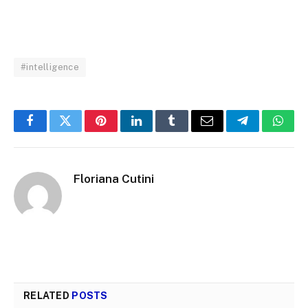
#intelligence
Facebook
Twitter
Pinterest
LinkedIn
Tumblr
Email
Telegram
What
Floriana Cutini
RELATED
POSTS