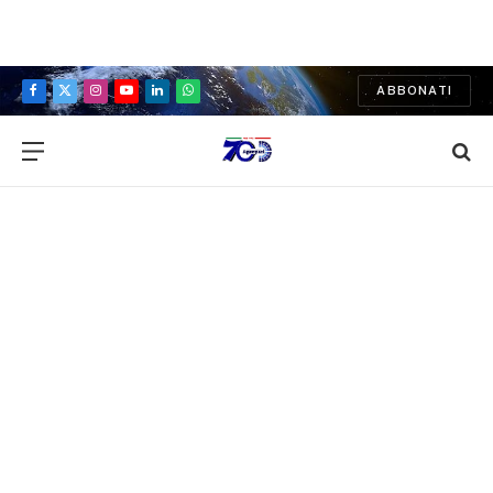
ABBONATI
Facebook
X
Instagram
YouTube
LinkedIn
WhatsApp
(Twitter)