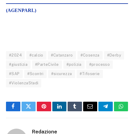
(AGENPARL)
#2024
#calcio
#Catanzaro
#Cosenza
#Derby
#giustizia
#ParteCivile
#polizia
#processo
#SAP
#Scontri
#sicurezza
#Tifoserie
#ViolenzaStadi
Facebook
Twitter
Pinterest
LinkedIn
Tumblr
Email
Telegram
What
Redazione