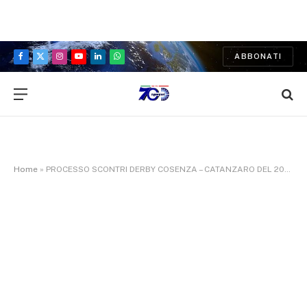
ABBONATI
Facebook
X
Instagram
YouTube
LinkedIn
WhatsApp
(Twitter)
Home
»
PROCESSO SCONTRI DERBY COSENZA – CATANZARO DEL 2024:ACCOLTA COSTITUZIONE PARTE CIVILE DEL SAP