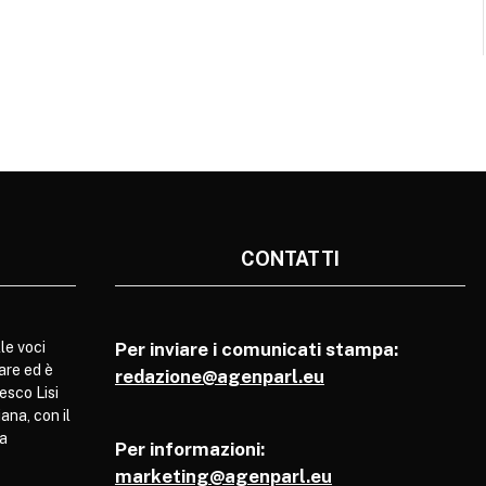
CONTATTI
le voci
Per inviare i comunicati stampa:
are ed è
redazione@agenparl.eu
esco Lisi
ana, con il
pa
Per informazioni:
marketing@agenparl.eu