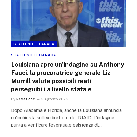
STATI UNITI E CANADA
STATI UNITI E CANADA
Louisiana apre un’indagine su Anthony
Fauci: la procuratrice generale Liz
Murrill valuta possibili reati
perseguibili a livello statale
By
Redazione
2 Agosto 2026
Dopo Alabama e Florida, anche la Louisiana annuncia
un’inchiesta sull’ex direttore del NIAID. L’indagine
punta a verificare l’eventuale esistenza di…