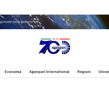
GIGA Africa 2026: Il ruolo dell’Africa nella catena globale delle batterie e dei minerali critici
Economia
Agenparl International
Regioni
Unive