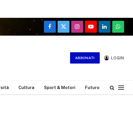
Facebook
X
Instagram
YouTube
LinkedIn
WhatsA
(Twitter)
LOGIN
ABBONATI
rsità
Cultura
Sport & Motori
Futuro