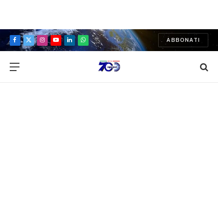
ABBONATI
Facebook
X
Instagram
YouTube
LinkedIn
WhatsApp
(Twitter)