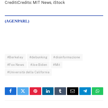
Crediti:Credito: MIT News, iStock
(AGENPARL)
#Berkeley
#debunking
#disinformazione
#Fox News
#Joe Biden
#Mit
#Università della California
Facebook
Twitter
Pinterest
LinkedIn
Tumblr
Email
Telegram
What