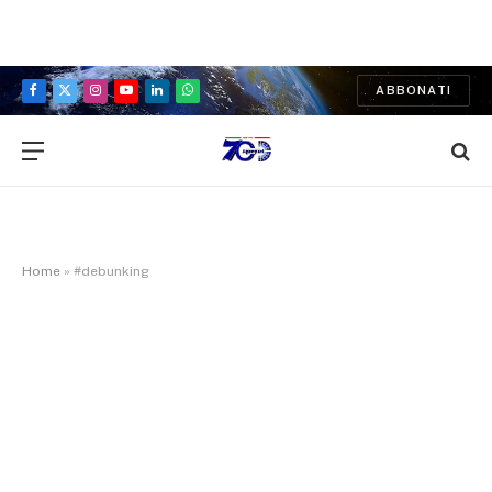
ABBONATI
Facebook
X
Instagram
YouTube
LinkedIn
WhatsApp
(Twitter)
Home
»
#debunking