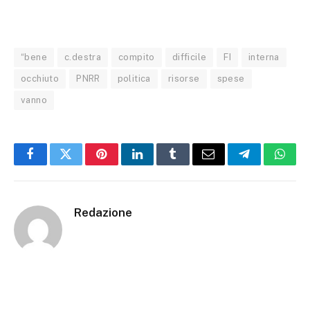
“bene
c.destra
compito
difficile
FI
interna
occhiuto
PNRR
politica
risorse
spese
vanno
Facebook
Twitter
Pinterest
LinkedIn
Tumblr
Email
Telegram
What
Redazione