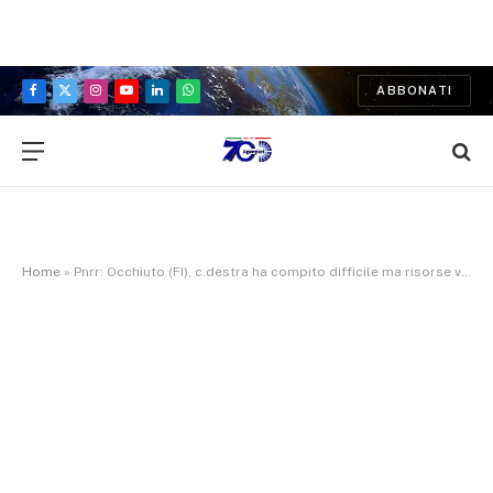
ABBONATI
Facebook
X
Instagram
YouTube
LinkedIn
WhatsApp
(Twitter)
Home
»
Pnrr: Occhiuto (FI), c.destra ha compito difficile ma risorse vanno spese, e bene