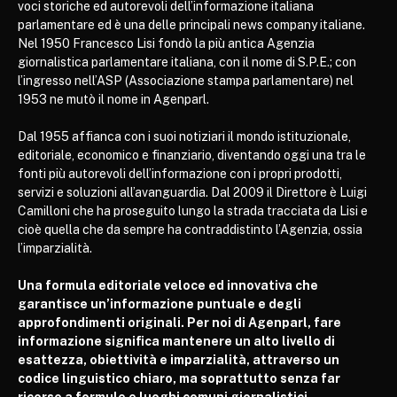
voci storiche ed autorevoli dell’informazione italiana
parlamentare ed è una delle principali news company italiane.
Nel 1950 Francesco Lisi fondò la più antica Agenzia
giornalistica parlamentare italiana, con il nome di S.P.E.; con
l’ingresso nell’ASP (Associazione stampa parlamentare) nel
1953 ne mutò il nome in Agenparl.
Dal 1955 affianca con i suoi notiziari il mondo istituzionale,
editoriale, economico e finanziario, diventando oggi una tra le
fonti più autorevoli dell’informazione con i propri prodotti,
servizi e soluzioni all’avanguardia. Dal 2009 il Direttore è Luigi
Camilloni che ha proseguito lungo la strada tracciata da Lisi e
cioè quella che da sempre ha contraddistinto l’Agenzia, ossia
l’imparzialità.
Una formula editoriale veloce ed innovativa che
garantisce un’informazione puntuale e degli
approfondimenti originali. Per noi di Agenparl, fare
informazione significa mantenere un alto livello di
esattezza, obiettività e imparzialità, attraverso un
codice linguistico chiaro, ma soprattutto senza far
ricorso a formule e luoghi comuni giornalistici.