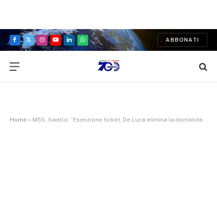
ABBONATI
Facebook
X
Instagram
YouTube
LinkedIn
WhatsApp
(Twitter)
Home
»
M5S, Saiello: “Esenzione ticket, De Luca elimina la domanda di rinnovo agli over 65 ma dimentica migliaia di campani in difficoltà”