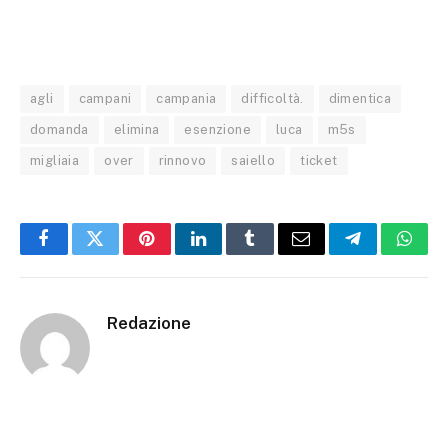
agli
campani
campania
difficoltà.
dimentica
domanda
elimina
esenzione
luca
m5s
migliaia
over
rinnovo
saiello
ticket
Facebook
Twitter
Pinterest
LinkedIn
Tumblr
Email
Telegram
What
Redazione