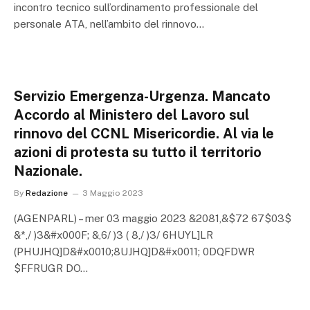
incontro tecnico sull’ordinamento professionale del
personale ATA, nell’ambito del rinnovo…
Servizio Emergenza-Urgenza. Mancato
Accordo al Ministero del Lavoro sul
rinnovo del CCNL Misericordie. Al via le
azioni di protesta su tutto il territorio
Nazionale.
By
Redazione
3 Maggio 2023
(AGENPARL) – mer 03 maggio 2023 &2081,&$72 67$03$
&*,/ )3&#x000F; &,6/ )3 ( 8,/ )3/ 6HUYL]LR
(PHUJHQ]D&#x0010;8UJHQ]D&#x0011; 0DQFDWR
$FFRUGR DO…