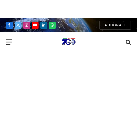
ABBONATI
Facebook
X
Instagram
YouTube
LinkedIn
WhatsApp
(Twitter)