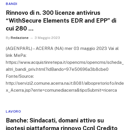
BANDI
Rinnovo di n. 300 licenze antivirus
“WithSecure Elements EDR and EPP” di
cui 280 …
By
Redazione
3 Maggio 2023
(AGENPARL) – ACERRA (NA) mer 03 maggio 2023 Vai al
link MePa:
https://www.acquistinretepa.it/opencms/opencms/scheda_
altri_bandi_priv.html?idBando=97e50696a3b8cbe0
Fonte/Source:
http://servizi2.comune.acerra.na.it:8081/albopretoriofo/inde
x_Acerra.jsp?ente=comunediacerra&tipoSubmit=ricerca
LAVORO
Banche: Sindacati, domani attivo su
ipotesi piattaforma rinnovo Ccnl Credito