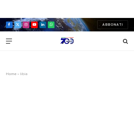
ABBONATI
Facebook
X
Instagram
YouTube
LinkedIn
WhatsApp
(Twitter)
Home
»
libia