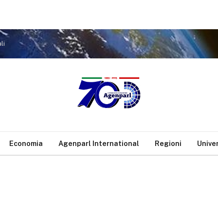
li
Economia
Agenparl International
Regioni
Unive