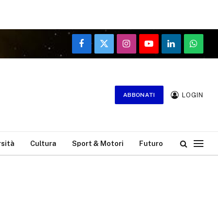
Facebook
X
Instagram
YouTube
LinkedIn
WhatsA
(Twitter)
LOGIN
ABBONATI
rsità
Cultura
Sport & Motori
Futuro