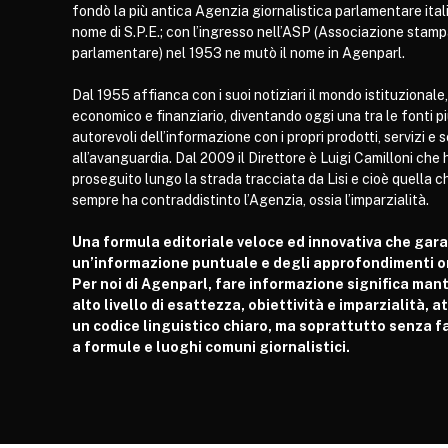
fondò la più antica Agenzia giornalistica parlamentare itali
nome di S.P.E.; con l’ingresso nell’ASP (Associazione stam
parlamentare) nel 1953 ne mutò il nome in Agenparl.
Dal 1955 affianca con i suoi notiziari il mondo istituzionale,
economico e finanziario, diventando oggi una tra le fonti p
autorevoli dell’informazione con i propri prodotti, servizi e 
all’avanguardia. Dal 2009 il Direttore è Luigi Camilloni che 
proseguito lungo la strada tracciata da Lisi e cioè quella c
sempre ha contraddistinto l’Agenzia, ossia l’imparzialità.
Una formula editoriale veloce ed innovativa che gar
un’informazione puntuale e degli approfondimenti or
Per noi di Agenparl, fare informazione significa man
alto livello di esattezza, obiettività e imparzialità, 
un codice linguistico chiaro, ma soprattutto senza fa
a formule e luoghi comuni giornalistici.