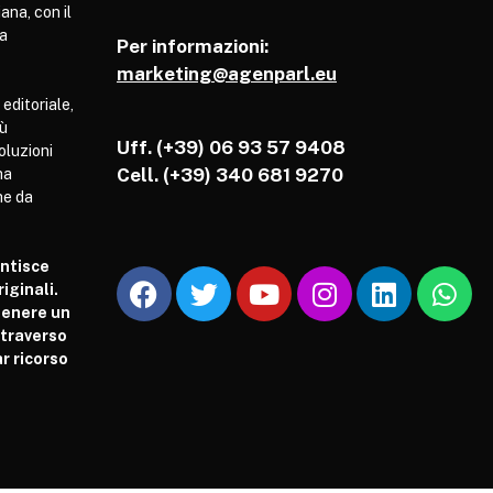
ana, con il
pa
Per informazioni:
marketing@agenparl.eu
 editoriale,
iù
Uff. (+39) 06 93 57 9408
soluzioni
Cell.
(+39) 340 681 9270
ha
he da
antisce
iginali.
tenere un
attraverso
r ricorso