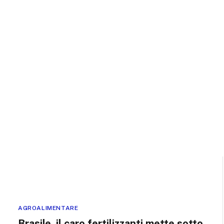
AGROALIMENTARE
Brasile, il caro fertilizzanti mette sotto